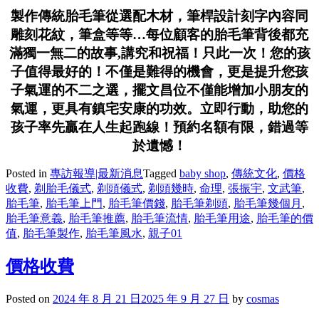
製作傳統胎毛筆從選配木材，筆桿設計刻字內容同
雕刻花紋，筆盒等等…每位顧客的胎毛筆背後都充
滿獨一無二的故事,講究和祝福！只此一次！您的孩
子值得最好的！不僅是難得的機會，更是提升您孩
子氣運的不二之選，擺文昌位不僅能增加小朋友的
氣運，更具有鎮宅安康的功效。立即行動，助您的
孩子率先贏在人生起跑線！預約名額有限，錯過等
於遺憾！
Posted in
專訪報導|最新消息
Tagged
baby shop
,
傳統文化
,
價格
收費
,
剃胎毛儀式
,
剃頭儀式
,
剃頭幾時
,
命理
,
張振宇
,
文武筆
,
胎毛筆
,
胎毛筆上門
,
胎毛筆價錢
,
胎毛筆剃頭
,
胎毛筆幾個月
,
胎毛筆意義
,
胎毛筆推薦
,
胎毛筆流情
,
胎毛筆用途
,
胎毛筆的價
值
,
胎毛筆製作
,
胎毛筆風水
,
親子01
價格收費
Posted on
2024 年 8 月 21 日
2025 年 9 月 27 日
by
cosmas