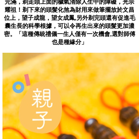
完滿，剃走頭上面的穢氣清除人生中的障礙，光宗
耀祖！剃下來的頭髮化煞為財用來做筆擺放於文昌
位上，望子成龍，望女成鳳,另外
剃完頭還有促進毛
囊生長的科學根據，可以令再生出來的頭髮更加濃
密。
「這種傳統禮儀一生人僅有一次機會,選對師傅
也是種緣分」