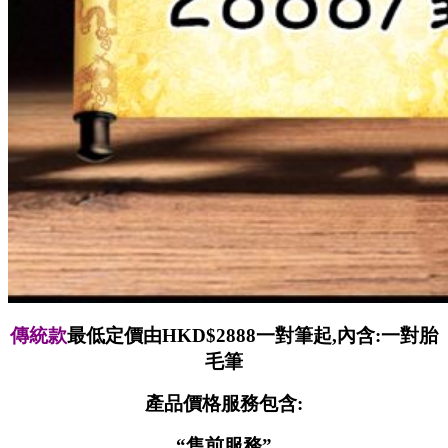
傳統款
最低定價由HKD$2888一對筆起,
內含:
一對胎
毛筆
產品價格服務包含:
“售前服務”