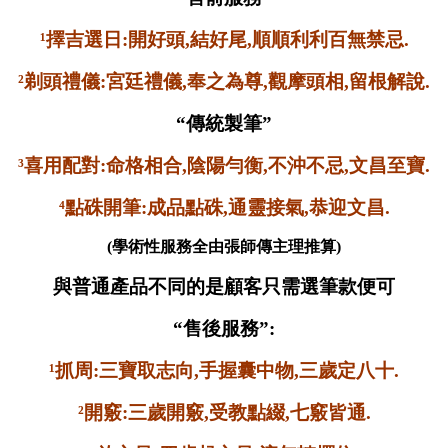
¹擇吉選日:開好頭,結好尾,順順利利百無禁忌.
²剃頭禮儀:宮廷禮儀,奉之為尊,觀摩頭相,留根解說.
“傳統製筆”
³喜用配對:命格相合,陰陽勻衡,不沖不忌,文昌至寶.
⁴點硃開筆:成品點硃,通靈接氣,恭迎文昌.
(學術性服務全由張師傳主理推算)
與普通產品不同的是顧客只需選筆款便可
“售後服務”:
¹抓周:三寶取志向,手握囊中物,三歲定八十.
²開竅:三歲開竅,受教點綴,七竅皆通.