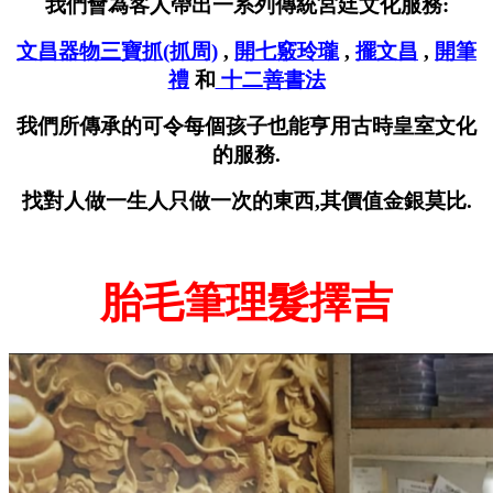
我們會為客人帶出一系列傳統宮廷文化服務:
文昌器物三寶抓(抓周)
,
開七竅玲瓏
,
擺文昌
,
開筆
禮
和
十二善書法
我們所傳承的可令每個孩子也能亨用古時皇室文化
的服務.
找對人做一生人只做一次的東西,其價值金銀莫比.
胎毛筆理髮擇吉