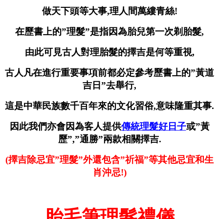
做天下頭等大事,理人間萬縷青絲!
在歷書上的”理髮”是指因為胎兒第一次剃胎髮,
由此可見古人對理胎髮的擇吉是何等重視,
古人凡在進行重要事項前都必定參考歷書上的”黃道
吉日”去舉行,
這是中華民族數千百年來的文化習俗,意味隆重其事.
因此我們亦會因為客人提供
傳統理髮好日子
或”黃
歷”,”通勝”兩款相關擇吉.
(擇吉除忌宜”理髮”外還包含”祈福”等其他忌宜和生
肖沖忌!)
胎毛筆理髮禮儀