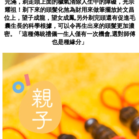
完滿，剃走頭上面的穢氣清除人生中的障礙，光宗
耀祖！剃下來的頭髮化煞為財用來做筆擺放於文昌
位上，望子成龍，望女成鳳,另外
剃完頭還有促進毛
囊生長的科學根據，可以令再生出來的頭髮更加濃
密。
「這種傳統禮儀一生人僅有一次機會,選對師傅
也是種緣分」