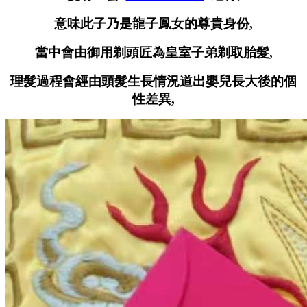
意味此子乃是龍子鳳女的尊貴身份,
當中會由御用剃頭匠為皇室子弟剃取胎髮,
理髮過程會經由頭髮生長情況道出嬰兒長大後的個
性差異,