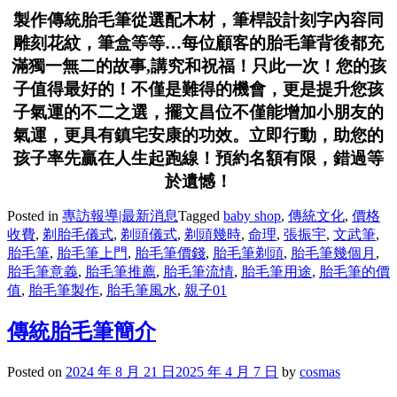
製作傳統胎毛筆從選配木材，筆桿設計刻字內容同
雕刻花紋，筆盒等等…每位顧客的胎毛筆背後都充
滿獨一無二的故事,講究和祝福！只此一次！您的孩
子值得最好的！不僅是難得的機會，更是提升您孩
子氣運的不二之選，擺文昌位不僅能增加小朋友的
氣運，更具有鎮宅安康的功效。立即行動，助您的
孩子率先贏在人生起跑線！預約名額有限，錯過等
於遺憾！
Posted in
專訪報導|最新消息
Tagged
baby shop
,
傳統文化
,
價格
收費
,
剃胎毛儀式
,
剃頭儀式
,
剃頭幾時
,
命理
,
張振宇
,
文武筆
,
胎毛筆
,
胎毛筆上門
,
胎毛筆價錢
,
胎毛筆剃頭
,
胎毛筆幾個月
,
胎毛筆意義
,
胎毛筆推薦
,
胎毛筆流情
,
胎毛筆用途
,
胎毛筆的價
值
,
胎毛筆製作
,
胎毛筆風水
,
親子01
傳統胎毛筆簡介
Posted on
2024 年 8 月 21 日
2025 年 4 月 7 日
by
cosmas