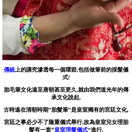
傳統
上的講究滲透每一個環節,包括做筆前的採髮儀
式!
胎毛筆文化遠至唐朝甚至更久,就由我們道光年的傳
承文化說起,
古時遠在清朝時期”胎髮筆”是皇室獨有的宮廷文化,
宮廷之事必少不了隆重儀式舉行,故為皇室兒女理胎
髮有一套”
皇室理髮儀式
“進行,