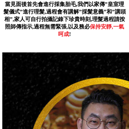
當見面後首先會進行採集胎毛,
我們以家傳”皇室理
髮儀式”進行理髮,
過程會有講解”採髮意義”和”講頭
相”,
家人可自行拍攝記錄下珍貴時刻,
理髮過程請按
照師傳指示,
過程無需緊張,
以及務必
保持安靜,一氣
呵成
!