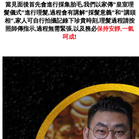
當見面後首先會進行採集胎毛,
我們以家傳”皇室理
髮儀式”進行理髮,
過程會有講解”採髮意義”和”講頭
相”,
家人可自行拍攝記錄下珍貴時刻,
理髮過程請按
照師傳指示,
過程無需緊張,
以及務必
保持安靜,一氣
呵成
!