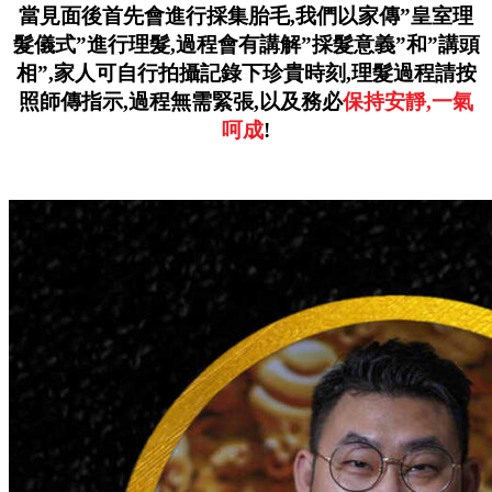
當見面後首先會進行採集胎毛,
我們以家傳”皇室理
髮儀式”進行理髮,
過程會有講解”採髮意義”和”講頭
相”,
家人可自行拍攝記錄下珍貴時刻,
理髮過程請按
照師傳指示,
過程無需緊張,
以及務必
保持安靜,一氣
呵成
!