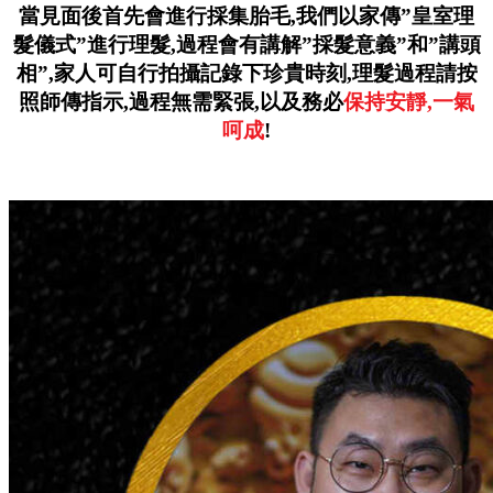
當見面後首先會進行採集胎毛,
我們以家傳”皇室理
髮儀式”進行理髮,
過程會有講解”採髮意義”和”講頭
相”,
家人可自行拍攝記錄下珍貴時刻,
理髮過程請按
照師傳指示,
過程無需緊張,
以及務必
保持安靜,一氣
呵成
!