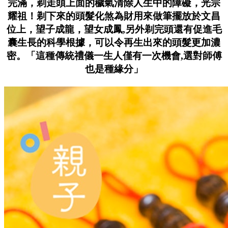
完滿，剃走頭上面的穢氣清除人生中的障礙，光宗
耀祖！剃下來的頭髮化煞為財用來做筆擺放於文昌
位上，望子成龍，望女成鳳,另外
剃完頭還有促進毛
囊生長的科學根據，可以令再生出來的頭髮更加濃
密。
「這種傳統禮儀一生人僅有一次機會,選對師傅
也是種緣分」