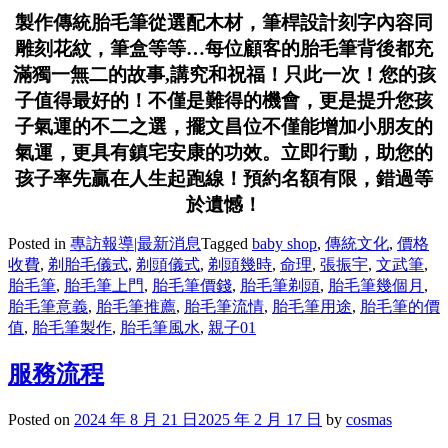
製作傳統胎毛筆從選配木材，筆桿設計刻字內容同
雕刻花紋，筆盒等等…每位顧客的胎毛筆背後都充
滿獨一無二的故事,講究和祝福！只此一次！您的孩
子值得最好的！不僅是難得的機會，更是提升您孩
子氣運的不二之選，擺文昌位不僅能增加小朋友的
氣運，更具有鎮宅安康的功效。立即行動，助您的
孩子率先贏在人生起跑線！預約名額有限，錯過等
於遺憾！
Posted in
專訪報導|最新消息
Tagged
baby shop
,
傳統文化
,
價格
收費
,
剃胎毛儀式
,
剃頭儀式
,
剃頭幾時
,
命理
,
張振宇
,
文武筆
,
胎毛筆
,
胎毛筆上門
,
胎毛筆價錢
,
胎毛筆剃頭
,
胎毛筆幾個月
,
胎毛筆意義
,
胎毛筆推薦
,
胎毛筆流情
,
胎毛筆用途
,
胎毛筆的價
值
,
胎毛筆製作
,
胎毛筆風水
,
親子01
服務流程
Posted on
2024 年 8 月 21 日
2025 年 2 月 17 日
by
cosmas