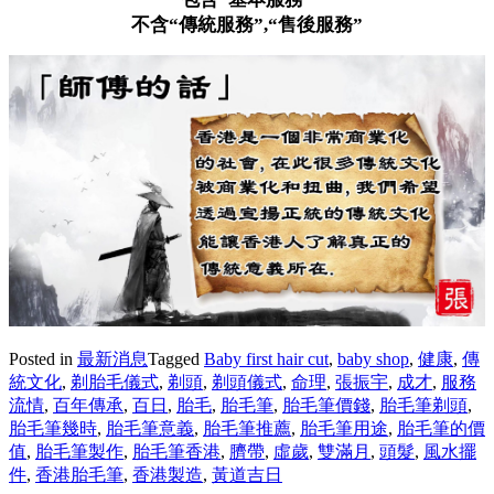
不含“傳統服務”,“售後服務”
Posted in
最新消息
Tagged
Baby first hair cut
,
baby shop
,
健康
,
傳
統文化
,
剃胎毛儀式
,
剃頭
,
剃頭儀式
,
命理
,
張振宇
,
成才
,
服務
流情
,
百年傳承
,
百日
,
胎毛
,
胎毛筆
,
胎毛筆價錢
,
胎毛筆剃頭
,
胎毛筆幾時
,
胎毛筆意義
,
胎毛筆推薦
,
胎毛筆用途
,
胎毛筆的價
值
,
胎毛筆製作
,
胎毛筆香港
,
臍帶
,
虛歲
,
雙滿月
,
頭髮
,
風水擺
件
,
香港胎毛筆
,
香港製造
,
黃道吉日