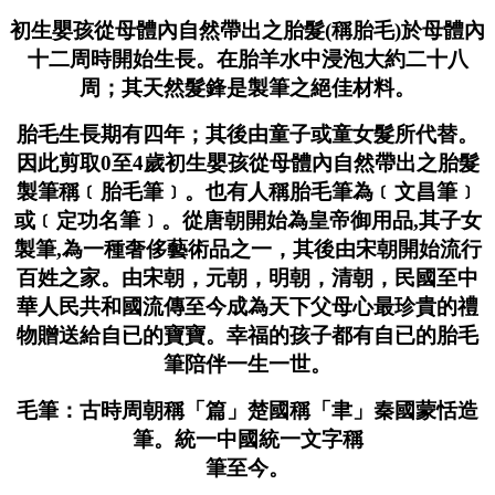
初生嬰孩從母體內自然帶出之胎髮(稱胎毛)於母體內
十二周時開始生長。在胎羊水中浸泡大約二十八
周；其天然髮鋒是製筆之絕佳材料。
胎毛生長期有四年；其後由童子或童女髮所代替。
因此剪取0至4歲初生嬰孩從母體內自然帶出之胎髮
製筆稱﹝胎毛筆﹞。也有人稱胎毛筆為﹝文昌筆﹞
或﹝定功名筆﹞。從唐朝開始為皇帝御用品,其子女
製筆,為一種奢侈藝術品之一，其後由宋朝開始流行
百姓之家。由宋朝，元朝，明朝，清朝，民國至中
華人民共和國流傳至今成為天下父母心最珍貴的禮
物贈送給自已的寶寶。幸福的孩子都有自已的胎毛
筆陪伴一生一世。
毛筆：古時周朝稱「篇」楚國稱「聿」秦國蒙恬造
筆。統一中國統一文字稱
筆至今。