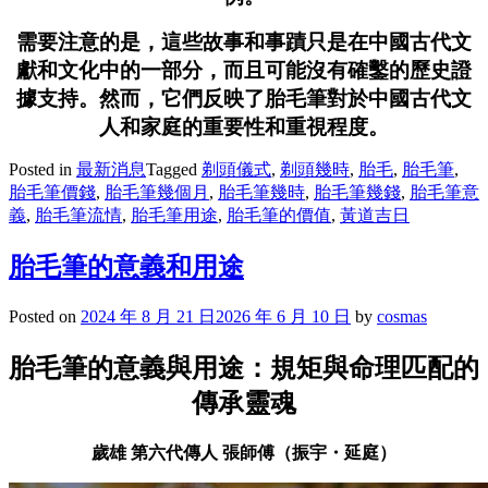
需要注意的是，這些故事和事蹟只是在中國古代文
獻和文化中的一部分，而且可能沒有確鑿的歷史證
據支持。然而，它們反映了胎毛筆對於中國古代文
人和家庭的重要性和重視程度。
Posted in
最新消息
Tagged
剃頭儀式
,
剃頭幾時
,
胎毛
,
胎毛筆
,
胎毛筆價錢
,
胎毛筆幾個月
,
胎毛筆幾時
,
胎毛筆幾錢
,
胎毛筆意
義
,
胎毛筆流情
,
胎毛筆用途
,
胎毛筆的價值
,
黃道吉日
胎毛筆的意義和用途
Posted on
2024 年 8 月 21 日
2026 年 6 月 10 日
by
cosmas
胎毛筆的意義與用途：規矩與命理匹配的
傳承靈魂
歲雄 第六代傳人 張師傅（振宇・延庭）