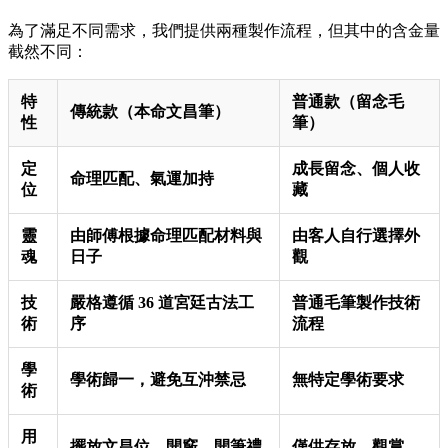
為了滿足不同需求，我們提供兩種製作流程，但其中的含金量
截然不同：
特
普通款（留念毛
傳統款（本命文昌筆）
性
筆）
定
成長留念、個人收
命理匹配、氣運加持
位
藏
靈
由師傅根據命理匹配材料與
由客人自行選擇外
魂
日子
觀
技
嚴格遵循 36 道宮廷古法工
普通毛筆製作技術
術
序
流程
學
學術歸一，避免互沖禁忌
無特定學術要求
術
用
擺放文昌位、開竅、開筆禮
僅供存放、觀賞