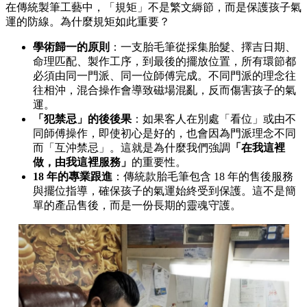
在傳統製筆工藝中，「規矩」不是繁文縟節，而是保護孩子氣
運的防線。為什麼規矩如此重要？
學術歸一的原則
：一支胎毛筆從採集胎髮、擇吉日期、
命理匹配、製作工序，到最後的擺放位置，所有環節都
必須由同一門派、同一位師傅完成。不同門派的理念往
往相沖，混合操作會導致磁場混亂，反而傷害孩子的氣
運。
「犯禁忌」的後後果
：如果客人在別處「看位」或由不
同師傅操作，即使初心是好的，也會因為門派理念不同
而「互沖禁忌」。這就是為什麼我們強調
「在我這裡
做，由我這裡服務」
的重要性。
18 年的專業跟進
：傳統款胎毛筆包含 18 年的售後服務
與擺位指導，確保孩子的氣運始終受到保護。這不是簡
單的產品售後，而是一份長期的靈魂守護。