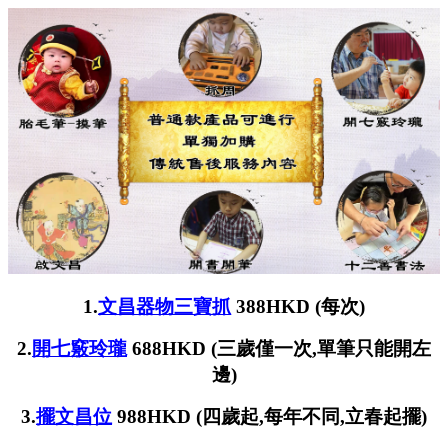
1.
文昌器物三寶抓
388HKD (每次)
2.
開七竅玲瓏
688HKD (三歲僅一次,單筆只能開左
邊)
3.
擺文昌位
988HKD (四歲起,每年不同,立春起擺)