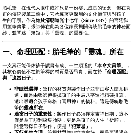
胎毛筆，在現代人眼中或許只是一份嬰兒成長的留念，但在真
正的傳統製筆工藝中，它承載著更深層的文化價值與對孩子一
生的守護。作為
始於清朝道光十七年（Since 1837）
的宮廷御
用製筆傳承，張師傅在此為各位家長揭開傳統胎毛筆的神秘面
紗，並闡述「規矩」與「靈魂」的重要性。
一、命理匹配：胎毛筆的「靈魂」所在
一支真正能保佑孩子讀書有成、一生順遂的
「本命文昌筆」
，
其核心價值不在於筆桿的材質是否昂貴，而在於
「命理匹配」
與「適當日子」
。
非隨機選擇
：筆桿的材質與製作日子並非由客人隨意挑
選，而是由張師傅根據孩子的生辰八字進行精確推算，
選出最適合孩子命格（喜用神）的物料。這是傳統胎毛
筆的
靈魂所在
。
適當日子的重要性
：製作日子必須擇定吉祥日期，這不
僅是為了順利採集胎髮，更是為孩子的人生「祈順」。
隨意選擇日子製作，便是
「犯禁忌」
。
五行相生之理
：筆桿材質並非愈貴愈好，而是要透過命